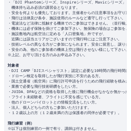
・「DJI Phantomシリーズ、Inspireシリーズ、Mavicシリーズ
　機体持ち込み必須の講習会となります。

・安全を何よりも優先しております。主催者からの注意事項をお守り頂け
・飛行は法律及び条令、施設使用のルールなど遵守し行って下さい。

・電波法など法律に抵触する機体でのご参加はできません。（並行輸入品
・機体には必ず保険を掛けてご参加下さい。無保険の場合はご参加をご遠
・施設敷地内は航空法に定める「人口密集地」外ですが、

　近隣には該当エリアがございますので飛行時にはご注意下さい。

・技術レベルの異なる方がご参加になられます。安全に留意し、譲り合い
・安全の為、他のご参加者の機体上空は飛行させない様にして下さい。

※上記、お守り頂ける方のみお申込み下さい。

対象者
・DJI CAMP「DJIスペシャリスト」認定に必要な10時間の飛行時間に
・ドローン検定を取得したが飛行実技に不安のある方。

・国土交通省（航空局）に飛行許可申請を行うための飛行経験を積みたい
・業務で必要な飛行技術研鑽をしたい方。

・JUIDA、DPAなどの資格を取得した後に飛行機会がなかなか無かった方
・フライト未経験者、フライトに不安を感じている方。

・他のドローンパイロットとの情報交流をしたい方。

・法人、個人どちらの方もご参加いただけます。

・１２歳以上の方（１２歳未満の方は保護者の同伴が必要です）。

飛行練習（例）
※以下は個別練習の一例で有り、講師は付きません。
