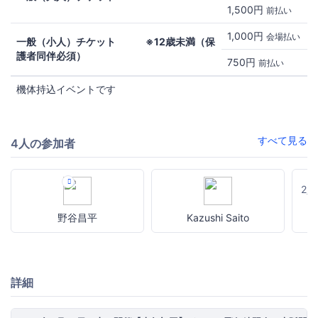
1,500円
前払い
1,000円
会場払い
一般（小人）チケット ※12歳未満（保
護者同伴必須）
750円
前払い
機体持込イベントです
すべて見る
4人の参加者
2
野谷昌平
Kazushi Saito
詳細