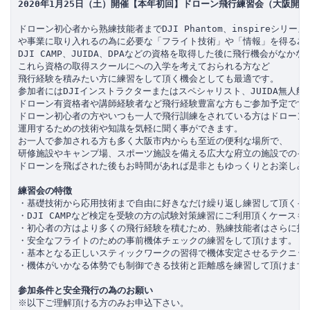
2020年1月25日（土）開催【本年初回】ドローン飛行練習会（大阪開催
ドローン初心者から熟練技能者までDJI Phantom、inspireシリー
や事業に取り入れるの為に必要な「フライト技術」や「情報」を得る為の
DJI CAMP、JUIDA、DPAなどの資格を取得した後に飛行機会がなかな
これら資格の取得スクールにへの入学を考えておられる方など

飛行経験を積みたい方に練習をして頂く機会としても最適です。

参加者にはDJIインストラクターまたはスペシャリスト、JUIDA無人航
ドローン有資格者や講師経験者など飛行経験豊富な方もご参加予定ですの
ドローン初心者の方やいつも一人で飛行訓練をされている方はドローンを
運用するための技術や知識を気軽に聞く事ができます。

お一人で参加される方も多く大阪市内からも至近の便利な場所で、

研修施設やキャンプ場、スポーツ施設を備える広大な府立の施設でのイベ
ドローンを飛ばされた後もお時間があれば是非ともゆっくりとお楽しみ下
練習会の特徴
・基礎技術から応用技術まで自由に好きなだけ繰り返し練習して頂くイベ
・DJI CAMPなど検定を受験の方の試験対策練習にご利用頂くケースも
・初心者の方はより多くの飛行経験を積むため、熟練技能者はさらに技術
・安全なフライトのための事前機体チェックの練習をして頂けます。（DJI
・基本となる正しいスティックワークの習得で機体安定させるテクニック
・機体がいかなる体勢でも制御できる技術と距離感を練習して頂けます。
参加条件と安全飛行の為のお願い
※以下ご理解頂ける方のみお申込下さい。
