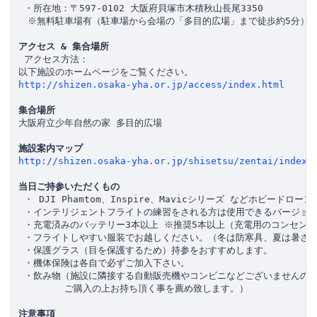
 ・所在地：〒597-0102 大阪府貝塚市木積秋山長尾3350

　※無料駐車場有（駐車場から会場の「多目的広場」まで徒歩約5分）

アクセス & 集合場所
 アクセス方法：

http://shizen.osaka-yha.or.jp/access/index.html
集合場所
大阪府立少年自然の家 多目的広場

施設案内マップ
http://shizen.osaka-yha.or.jp/shisetsu/zentai/index.
当日ご持参いただくもの
 ・ DJI Phamtom、Inspire、Mavicシリーズ などホビードロ
 ・インテリジェントフライトの練習をされる方は使用できるバージョン
 ・充電済みのバッテリー3本以上 ※推奨5本以上（充電用のコンセント
 ・フライトしやすい服装でお越しください。（冬は防寒具、夏は暑さ対
 ・保護グラス（目を保護するため）持参をおすすめします。

 ・機体保険は各自で必ずご加入下さい。

 ・飲み物（施設に隣接する自動販売機やコンビニなどございませんので
　　　　　ご購入の上お持ち頂く事を薦め致します。）

注意事項