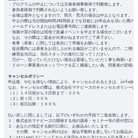
・プログラムの中止については主催者側事務局で判断致します。

　参加者様側で判断されないようお願い致します。

・会場は屋外となりますので、雨天・荒天の場合は中止となります。

　中止の際は当日開始時間2時間前までを目処にお申込みを頂いた際の

　メールアドレスまたはお電話番号宛にご連絡致します。

・強風や雷の場合は現地で急遽イベントを中止する場合がございます。

　なお、その際はご返金が出来かねますのでご了承下さい。

・食事（昼食）に関しては各自にて準備をお願いします。

　徒歩圏内には昼食をお召し上がれる施設がございませんので、ご用意頂
・練習会当日は、当社スタッフの進行に従ってください。

　万が一、従っていただけない場合は退場していただく事も御座います。
・ドローン事業者のネットワークを広く構築したい為、同業者の皆様のご
キャンセルポリシー
申込後、やむを得ない理由により、キャンセルされるときは、info@mana
なお、キャンセルの際は、株式会社マナビーズのキャンセルポリシーに基
（１）１４日前から３日前まで：２０％

（２）前々日：５０％

（３）前日以降：１００％

払い戻しに関しましては、以下のいずれかの手段でご返金致します。

１：株式会社マナビーズの開催する他の講座・セミナー等の受付窓口にて
２：あなたの指定する銀行口座に、お振込みいたします。

　　その際、キャンセル料のほか、振込手数料を差し引いてお振込みさせ
３：stripeなどによってカード決済をされた方はカード引き落とし口