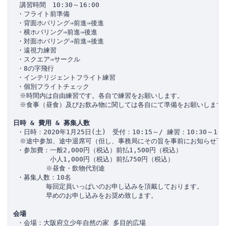
　講習時間　10:30～16:00　

 ・フライト前準備

 ・背面ホバリング⇒前進⇒後進

 ・横ホバリング⇒前進⇒後進

 ・対面ホバリング⇒前進⇒後進

 ・遠視力練習

 ・スクエア⇒サークル

 ・8の字飛行

 ・インテリジェントフライト練習

 ・個別フライトチェック 

　※時間内は自由練習です。各自で練習をお願いします。

　※食事（昼食）及びお飲み物に関しては各自にて準備をお願いします。
日時 & 費用 & 募集人数
 ・日時：2020年1月25日(土)　受付：10:15～/ 練習：10:30～16:0
　※途中参加、途中退席可（但し、事務局にその旨を事前にお知らせ下さ
 ・参加費：一般2,000円（税込）前払1,500円（税込）

　　　　　 小人1,000円（税込）前払750円（税込）

　　　　　※昼食・飲物代別途

 ・募集人数：10名

　　　　　毎回定員いっぱいのお申し込みを頂戴しております。

　　　　　早めのお申し込みをお奨め致します。

会場
 ・会場：大阪府立少年自然の家 多目的広場
