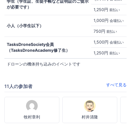
学生（学生証、生徒手帳など証明証のご提示
が必要です）
1,250円
前払い
1,000円
会場払い
小人（小学生以下）
750円
前払い
1,500円
会場払い
TasksDroneSociety会員
（TasksDroneAcademy修了生）
1,250円
前払い
ドローンの機体持ち込みのイベントです
すべて見る
11人の参加者
牧村章利
村井清隆