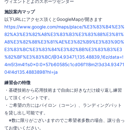
ヴィエントとよのスポーツセンター
施設案内マップ
以下URLにアクセス頂くとGoogleMapが開きます
https://www.google.com/maps/place/%E3%83%B4%E3%
82%A3%E3%82%A8%E3%83%B3%E3%83%88%E3%81%
A8%E3%82%88%E3%81%AE%E3%82%B9%E3%83%9D%
E3%83%BC%E3%83%84%E3%82%BB%E3%83%B3%E3
%82%BF%E3%83%BC/@34.93471,135.48839,16z/data=!
4m5!3m4!1s0x0:0x57b60585c1cd06f1!8m2!3d34.93471
04!4d135.4883898?hl=ja
練習会の特徴
・基礎技術から応用技術まで自由に好きなだけ繰り返し練習
して頂くイベントです。
・ご希望の方にはパイロン（コーン）、ランディングパット
を貸し出し可能です。
※数に限りがございますのでご希望者多数の場合、譲り合っ
てお使いください。