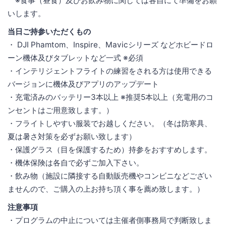
※食事（昼食）及びお飲み物に関しては各自にて準備をお願
いします。
当日ご持参いただくもの
・ DJI Phamtom、Inspire、Mavicシリーズ などホビードロ
ーン機体及びタブレットなど一式 ※必須
・インテリジェントフライトの練習をされる方は使用できる
バージョンに機体及びアプリのアップデート
・充電済みのバッテリー3本以上 ※推奨5本以上（充電用のコ
ンセントはご用意致します。）
・フライトしやすい服装でお越しください。（冬は防寒具、
夏は暑さ対策を必ずお願い致します）
・保護グラス（目を保護するため）持参をおすすめします。
・機体保険は各自で必ずご加入下さい。
・飲み物（施設に隣接する自動販売機やコンビニなどござい
ませんので、ご購入の上お持ち頂く事を薦め致します。）
注意事項
・プログラムの中止については主催者側事務局で判断致しま