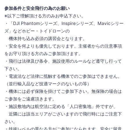
参加条件と安全飛行の為のお願い
※以下ご理解頂ける方のみお申込下さい。
・「DJI Phantomシリーズ、Inspireシリーズ、Mavicシリー
ズ」などホビー・トイドローンの
機体持ち込み必須の講習会となります。
・安全を何よりも優先しております。主催者からの注意事項
をお守り頂ける方のみご参加頂けます。
・飛行は法律及び条令、施設使用のルールなど遵守し行って
下さい。
・電波法など法律に抵触する機体でのご参加はできません。
（並行輸入品など技適マークのないもの等）
・機体には必ず保険を掛けてご参加下さい。無保険の場合は
ご参加をご遠慮頂きます。
・施設敷地内は航空法に定める「人口密集地」外ですが、
近隣には該当エリアがございますので飛行時にはご注意下
さい。
・技術レベルの異なる方がご参加になられます。安全に留意