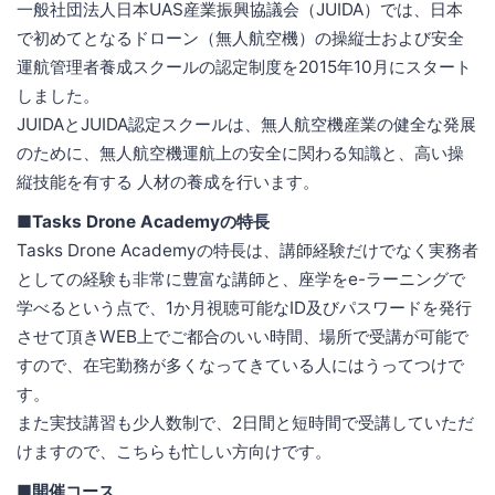
一般社団法人日本UAS産業振興協議会（JUIDA）では、日本
で初めてとなるドローン（無人航空機）の操縦士および安全
運航管理者養成スクールの認定制度を2015年10月にスタート
しました。
JUIDAとJUIDA認定スクールは、無人航空機産業の健全な発展
のために、無人航空機運航上の安全に関わる知識と、高い操
縦技能を有する 人材の養成を行います。
■Tasks Drone Academyの特長
Tasks Drone Academyの特長は、講師経験だけでなく実務者
としての経験も非常に豊富な講師と、座学をe-ラーニングで
学べるという点で、1か月視聴可能なID及びパスワードを発行
させて頂きWEB上でご都合のいい時間、場所で受講が可能で
すので、在宅勤務が多くなってきている人にはうってつけで
す。
また実技講習も少人数制で、2日間と短時間で受講していただ
けますので、こちらも忙しい方向けです。
■開催コース