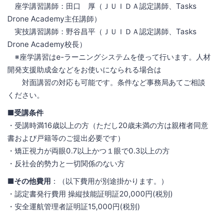
座学講習講師：田口 厚（ＪＵＩＤＡ認定講師、Tasks
Drone Academy主任講師）
実技講習講師：野谷昌平（ＪＵＩＤＡ認定講師、Tasks
Drone Academy校長）
※座学講習はe-ラーニングシステムを使って行います。人材
開発支援助成金などをお使いになられる場合は
対面講習の対応も可能です。条件など事務局あてご相談
ください。
■受講条件
・受講時満16歳以上の方（ただし20歳未満の方は親権者同意
書および戸籍等のご提出必要です）
・矯正視力が両眼0.7以上かつ１眼で0.3以上の方
・反社会的勢力と一切関係のない方
■その他費用
：（以下費用が別途掛かります。）
・認定書発行費用 操縦技能証明証20,000円(税別)
・安全運航管理者証明証15,000円(税別)