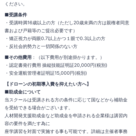
ください。
■受講条件
・受講時満16歳以上の方（ただし20歳未満の方は親権者同意
書および戸籍等のご提出必要です）
・矯正視力が両眼0.7以上かつ１眼で0.3以上の方
・反社会的勢力と一切関係のない方
■その他費用
：（以下費用が別途掛かります。）
・認定書発行費用 操縦技能証明証20,000円(税別)
・安全運航管理者証明証15,000円(税別)
【ドローンの初期導入費を抑えたい方へ】
■助成金について
当スクールは受講される方の条件に応じて国などから補助金
を受給できる場合がございます。
人材開発支援助成金など助成金を申請される企業様は講習内
容の要件を満たす為に
座学講習を対面で実施する事も可能です。詳細は主催者事務