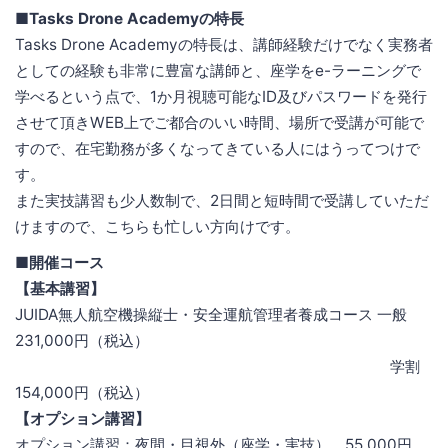
■Tasks Drone Academyの特長
Tasks Drone Academyの特長は、講師経験だけでなく実務者
としての経験も非常に豊富な講師と、座学をe-ラーニングで
学べるという点で、1か月視聴可能なID及びパスワードを発行
させて頂きWEB上でご都合のいい時間、場所で受講が可能で
すので、在宅勤務が多くなってきている人にはうってつけで
す。
また実技講習も少人数制で、2日間と短時間で受講していただ
けますので、こちらも忙しい方向けです。
■開催コース
【基本講習】
JUIDA無人航空機操縦士・安全運航管理者養成コース 一般
231,000円（税込）
学割
154,000円（税込）
【オプション講習】
オプション講習：夜間・目視外（座学・実技） 55,000円