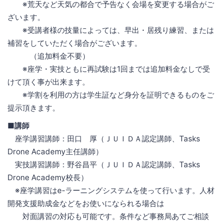
※荒天など天気の都合で予告なく会場を変更する場合がご
ざいます。
※受講者様の技量によっては、早出・居残り練習、または
補習をしていただく場合がございます。
（追加料金不要）
※座学・実技ともに再試験は1回までは追加料金なしで受
けて頂く事が出来ます。
※学割を利用の方は学生証など身分を証明できるものをご
提示頂きます。
■講師
座学講習講師：田口 厚（ＪＵＩＤＡ認定講師、Tasks
Drone Academy主任講師）
実技講習講師：野谷昌平（ＪＵＩＤＡ認定講師、Tasks
Drone Academy校長）
※座学講習はe-ラーニングシステムを使って行います。人材
開発支援助成金などをお使いになられる場合は
対面講習の対応も可能です。条件など事務局あてご相談