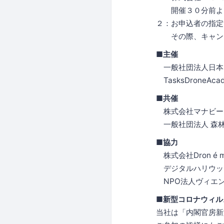
開催３０分前よ
２：お申込者の指定
その際、キャンセ
■主催
一般社団法人日本U
TasksDroneAc
■共催
株式会社マナビー
一般社団法人 森
■協力
株式会社Dron é 
デジタルハリウッ
NPO法人ヴィエ
■新型コロナウィル
当社は「内閣官房新