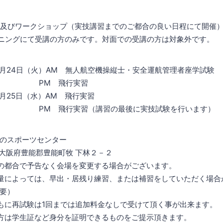
習及びワークショップ（実技講習までのご都合の良い日程にて開催
にて受講の方のみです。対面での受講の方は対象外です。
4日（火）AM 無人航空機操縦士・安全運航管理者座学試験
飛行実習
5日（水）AM 飛行実習
実習（講習の最後に実技試験を行います）
スポーツセンター
 大阪府豊能郡豊能町牧 下林２－２
都合で予告なく会場を変更する場合がございます。
によっては、早出・居残り練習、または補習をしていただく場合
要）
に再試験は1回までは追加料金なしで受けて頂く事が出来ます。
は学生証など身分を証明できるものをご提示頂きます。