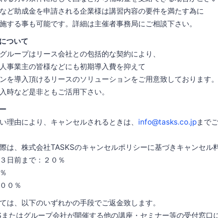
など助成金を申請される企業様は講習内容の要件を満たす為に
施する事も可能です。詳細は主催者事務局にご相談下さい。
について
グループはリース会社との包括的な契約により、
人事業主の皆様などにも初期導入費を抑えて
ンを導入頂けるリースのソリューションをご用意致しております
入時など是非ともご活用下さい。
ー
い理由により、キャンセルされるときは、
info@tasks.co.jp
まで
際は、株式会社TASKSのキャンセルポリシーに基づきキャンセル
３日前まで：２０％
％
００％
ては、以下のいずれかの手段でご返金致します。
KSまたはグループ会社が開催する他の講座・セミナー等の受付窓口