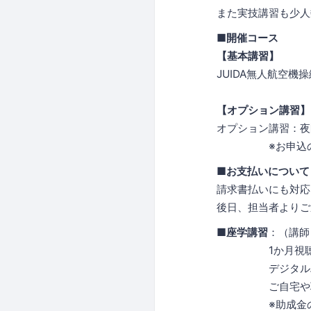
また実技講習も少人
■開催コース
【基本講習】
JUIDA無人航空機
学割1
【オプション講習】
オプション講習：夜
※お申込の受講
■お支払いについて
請求書払いにも対応
後日、担当者よりご
■座学講習
：（講師
1か月視聴可能な
デジタルハリウッ
ご自宅や職場、通
※助成金の申請な