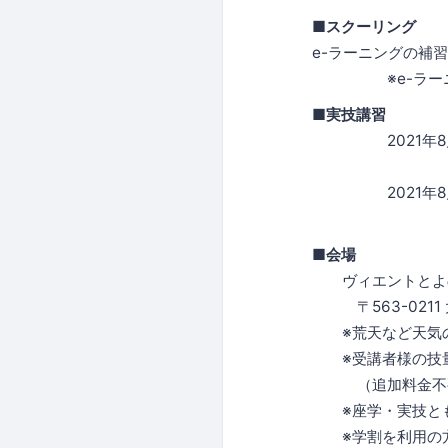
■スクーリング
e-ラーニングの補
※e-ラーニング
■実技講習
2021年8月2
PM 
2021年8月2
PM 飛行
■会場
ヴィエントとよの
〒563-0211
※荒天など天気の
※受講者様の技量
（追加料金不
※座学・実技とも
※学割を利用の方