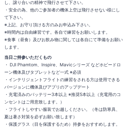
し、譲り合いの精神で飛行させて下さい。
・安全の為、他のご参加者の機体上空は飛行させない様にし
て下さい。
※上記、お守り頂ける方のみお申込み下さい。
※時間内は自由練習です。各自で練習をお願いします。
※食事（昼食）及びお飲み物に関しては各自にて準備をお願い
します。
当日ご持参いただくもの
・ DJI Phamtom、Inspire、Mavicシリーズ などホビードロ
ーン機体及びタブレットなど一式 ※必須
・インテリジェントフライトの練習をされる方は使用できる
バージョンに機体及びアプリのアップデート
・充電済みのバッテリー3本以上 ※推奨5本以上（充電用のコ
ンセントはご用意致します。）
・フライトしやすい服装でお越しください。（冬は防寒具、
夏は暑さ対策を必ずお願い致します）
・保護グラス（目を保護するため）持参をおすすめします。