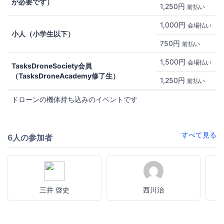
が必要です）
1,250円
前払い
1,000円
会場払い
小人（小学生以下）
750円
前払い
1,500円
会場払い
TasksDroneSociety会員
（TasksDroneAcademy修了生）
1,250円
前払い
ドローンの機体持ち込みのイベントです
すべて見る
6人の参加者
三井 啓史
西川治