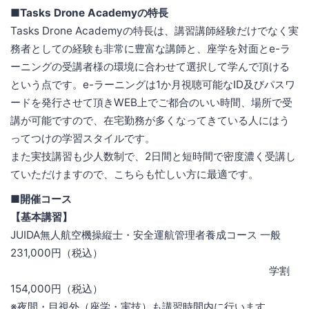
■Tasks Drone Academyの特長
Tasks Drone Academyの特長は、講習講師経験だけでなく実
務者としての経験も非常に豊富な講師と、座学を対面とe-ラ
ーニングの受講者様の環境に合わせて選択して学んで頂ける
という点です。e-ラーニングは1か月視聴可能なID及びパスワ
ードを発行させて頂きWEB上でご都合のいい時間、場所で受
講が可能ですので、在宅勤務が多くなってきている人にはう
ってつけの学習スタイルです。
また実技講習も少人数制で、2日間と短時間で密度濃く受講し
ていただけますので、こちらも忙しい方に最適です。
■開催コース
【基本講習】
JUIDA無人航空機操縦士・安全運航管理者養成コース 一般
231,000円（税込）
学割
154,000円（税込）
※夜間・目視外（座学・実技）も講習時間内に行います。