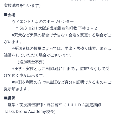
実技試験を行います）
■会場
ヴィエントとよのスポーツセンター
〒563-0211 大阪府豊能郡豊能町牧 下林２－２
※荒天など天気の都合で予告なく会場を変更する場合がご
ざいます。
※受講者様の技量によっては、早出・居残り練習、または
補習をしていただく場合がございます。
（追加料金不要）
※座学・実技ともに再試験は1回までは追加料金なしで受
けて頂く事が出来ます。
※学割を利用の方は学生証など身分を証明できるものをご
提示頂きます。
■講師
座学・実技講習講師：野谷昌平（ＪＵＩＤＡ認定講師、
Tasks Drone Academy校長）