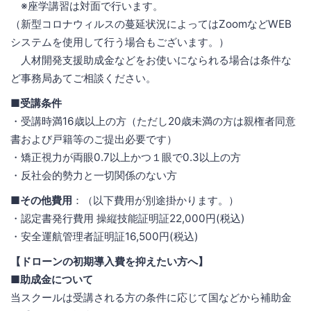
※座学講習は対面で行います。
（新型コロナウィルスの蔓延状況によってはZoomなどWEB
システムを使用して行う場合もございます。）
人材開発支援助成金などをお使いになられる場合は条件な
ど事務局あてご相談ください。
■受講条件
・受講時満16歳以上の方（ただし20歳未満の方は親権者同意
書および戸籍等のご提出必要です）
・矯正視力が両眼0.7以上かつ１眼で0.3以上の方
・反社会的勢力と一切関係のない方
■その他費用
：（以下費用が別途掛かります。）
・認定書発行費用 操縦技能証明証22,000円(税込)
・安全運航管理者証明証16,500円(税込)
【ドローンの初期導入費を抑えたい方へ】
■助成金について
当スクールは受講される方の条件に応じて国などから補助金