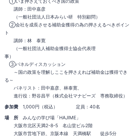
①いま押さえておくべき国の政策
講師：田中嘉彦
（一般社団法人日本みらい研 特別顧問）
②会社を成長させる補助金獲得の為の押さえるべきポイン
ト
講師：林 泰寛
（一般社団法人補助金獲得士協会代表理
事）
③パネルディスカッション
～国の政策を理解しここを押さえれば補助金は獲得でき
る～
パネリスト：田中嘉彦、林泰寛、
進行役：野谷昌平（株式会社マナビーズ 専務取締役）
参加費
1,000円（税込） 定員：40名
場 所
みんなの学び場「HAJIME」
大阪市北区天満2-8-5 名山堂ビル2階
大阪市営地下鉄、京阪本線 天満橋駅 徒歩5分