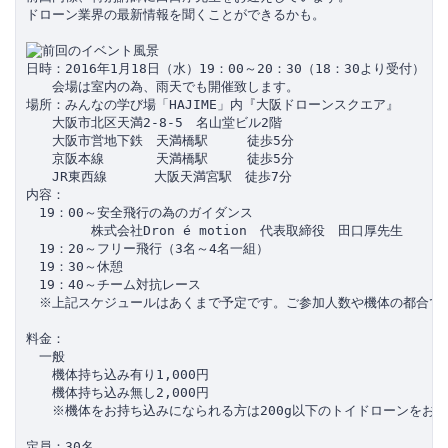
ドローン業界の最新情報を聞くことができるかも。

日時：2016年1月18日（水）19：00～20：30（18：30より受付）

　　会場は室内の為、雨天でも開催致します。

場所：みんなの学び場「HAJIME」内『大阪ドローンスクエア』

　　大阪市北区天満2-8-5　名山堂ビル2階

　　大阪市営地下鉄　天満橋駅　　　徒歩5分

　　京阪本線　　　　天満橋駅　　　徒歩5分

　　JR東西線　　　 大阪天満宮駅　徒歩7分

内容：

　19：00～安全飛行の為のガイダンス

　　　　　株式会社Dron é motion　代表取締役　田口厚先生

　19：20～フリー飛行（3名～4名一組）

　19：30～休憩

　19：40～チーム対抗レース

　※上記スケジュールはあくまで予定です。ご参加人数や機体の都合で変
料金：

　一般

　　機体持ち込み有り1,000円

　　機体持ち込み無し2,000円

　　※機体をお持ち込みになられる方は200g以下のトイドローンをお持
定員：30名
