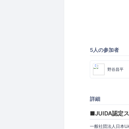
5人の参加者
野谷昌平
詳細
■JUIDA認定
一般社団法人日本U