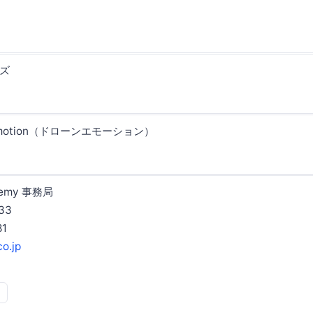
ズ
motion（ドローンエモーション）
：
ademy 事務局
33
81
o.jp