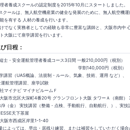
理者養成スクールの認定制度を2015年10月にスタートしました。
DA認定スクールは、無人航空機産業の健全な発展のために、無人航空機
能を有する 人材の養成を行います。
けでなく実務者としての経験も非常に豊富な講師と、大阪市内中 
ト大阪にて座学講習を行います。
及び日程：
操縦士・安全運航管理者養成コース3日間 一般210,000円（税別）
40,000円（税別）
 座学講習（UAS概論、法規制・ルール、気象、技術、運用 など）、
理講習、座学試験
イナビ マイナビルームＦ
大阪市北区大深町4番20号 グランフロント大阪 タワーＡ（南館） 3
、3/9（金） 実技講習（整備・点検、手動航行、自動航行、）、実技
SSE天下茶屋
大阪市西成区岸里1-1-40
によっては、早出・居残り練習、または補習をしていただく場合