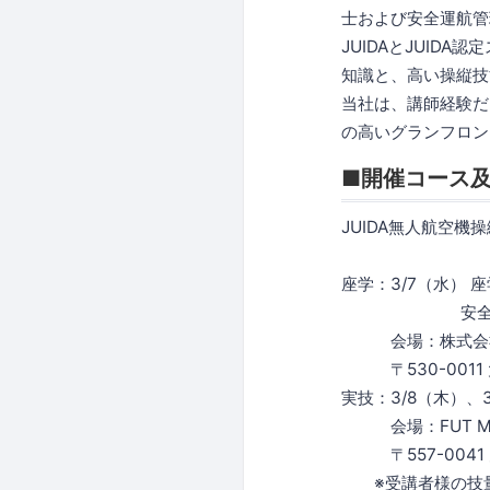
士および安全運航管
JUIDAとJUI
知識と、高い操縦技
当社は、講師経験だ
の高いグランフロン
■開催コース
JUIDA無人航空機
学割1
座学：3/7（水）
安全運航管
会場：株式会社マ
〒530-0011 
実技：3/8（木）
会場：FUT ME
〒557-0041 
※受講者様の技量