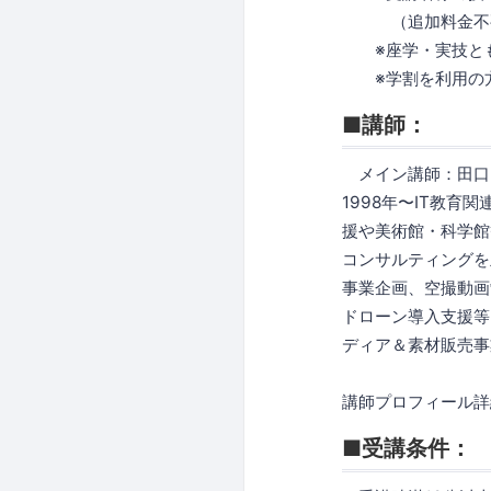
（追加料金不
※座学・実技とも
※学割を利用の方
■講師：
メイン講師：田口 厚 
1998年〜IT教
援や美術館・科学館
コンサルティングを
事業企画、空撮動画
ドローン導入支援等
ディア＆素材販売事業
講師プロフィール詳
■受講条件：