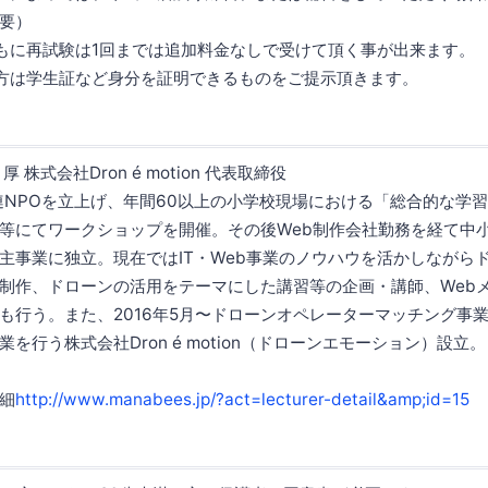
要）
に再試験は1回までは追加料金なしで受けて頂く事が出来ます。
は学生証など身分を証明できるものをご提示頂きます。
株式会社Dron é motion 代表取締役
育関連NPOを立上げ、年間60以上の小学校現場における「総合的な学
等にてワークショップを開催。その後Web制作会社勤務を経て中小
主事業に独立。現在ではIT・Web事業のノウハウを活かしながら
制作、ドローンの活用をテーマにした講習等の企画・講師、Web
も行う。また、2016年5月〜ドローンオペレーターマッチング事
を行う株式会社Dron é motion（ドローンエモーション）設立。
細
http://www.manabees.jp/?act=lecturer-detail&amp;id=15