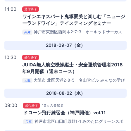
14:00
受付終了
ワインエキスパート鬼塚愛美と楽しむ「ニュージ
ーランドワイン」テイスティングセミナー
神戸市東灘区西岡本2-7-3 オーキッドサーカス
兵庫
SALON「Bianca」
2018-09-07（金）
10:30
受付終了
JUIDA無人航空機操縦士・安全運航管理者2018
年9月開催（週末コース）
大阪市 北区天満2-8-5 名山堂ビル
みんなの学び
大阪
場HAJIME（大阪ドローンスクエア）
2018-08-22（水）
09:00
受付終了
10人の参加者
ドローン飛行練習会（神戸開催）vol.11
神戸市北区山田町原野1-1
みのたにグリーンスポ
兵庫
ーツホテル （屋外グラウンド）