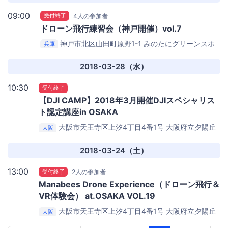
09:00
受付終了
4人の参加者
ドローン飛行練習会（神戸開催）vol.7
神戸市北区山田町原野1-1
みのたにグリーンスポ
兵庫
ーツホテル （屋外グラウンド）
2018-03-28（水）
10:30
受付終了
【DJI CAMP】2018年3月開催DJIスペシャリス
ト認定講座in OSAKA
大阪市天王寺区上汐4丁目4番1号
大阪府立夕陽丘
大阪
高等職業技術専門校6階講義室＆体育館
2018-03-24（土）
13:00
受付終了
2人の参加者
Manabees Drone Experience（ドローン飛行＆
VR体験会） at.OSAKA VOL.19
大阪市天王寺区上汐4丁目4番1号
大阪府立夕陽丘
大阪
高等職業技術専門校6階講義室＆体育館